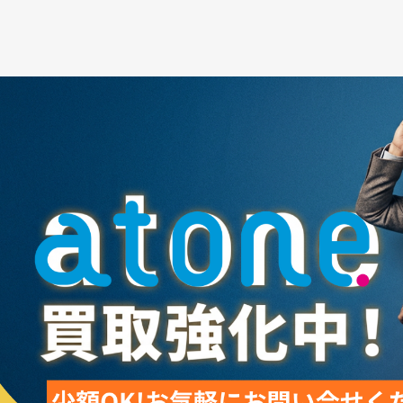
訳ございません。
今後のご案内やお得な情報は、新しいアカウントからお届け
お手数ではございますが、以下のリンクより新アカウントの
🔗【新LINEの友だち追加はこちら】
👉 [
https://lin.ee/94SWb7g
]
ご不明点などがございましたら、お気軽にご連絡くださいま
今後とも変わらぬご愛顧のほど、よろしくお願いいたします
2025.06.01
6月より営業時間が以下の通り変更となります。
【営業時間】 9:00 ～ 18:00
※17時までに届いた商品は即日振込いたします。