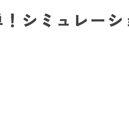
キャンペーン情報など最新の情報を配信しておりますので、
◆
X（旧Twitter）
単！
シミュレーシ
◆
Instagram
◆
Facebook
2025.02.01
2月は携帯キャリア決済現金化がお得！
買取価格をアップのお得なキャンペーンを実施していますの