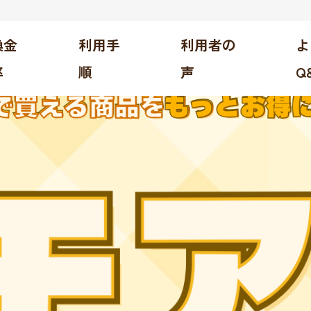
換金
利用手
利用者の
よ
率
順
声
Q