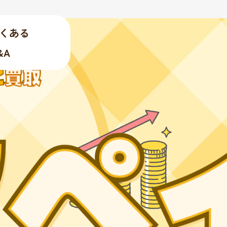
くある
&A