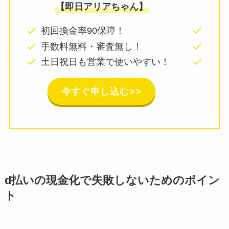
【即日アリアちゃん】
初回換金率90保障！
24
手数料無料・審査無し！
面倒
土日祝日も営業で使いやすい！
年中
今すぐ申し込む>>
d払いの現金化で失敗しないためのポイン
ト