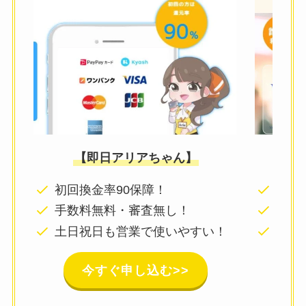
【即日アリアちゃん】
初回換金率90保障！
24
手数料無料・審査無し！
面倒
土日祝日も営業で使いやすい！
年中
今すぐ申し込む>>