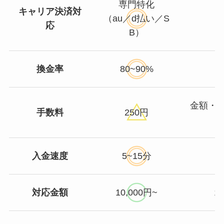
専門特化
キャリア決済対
（au／d払い／S
応
B）
換金率
80~90%
金額・
手数料
250円
入金速度
5~15分
3
対応金額
10,000円~
1