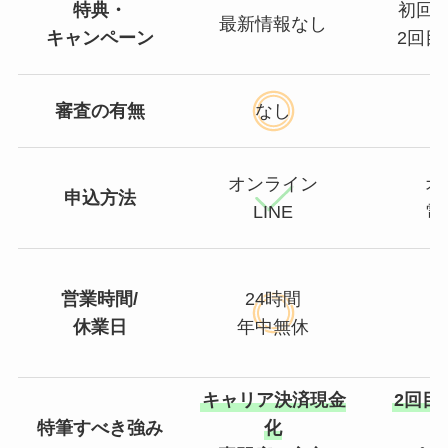
特典・
初回換
最新情報なし
キャンペーン
2回目
審査の有無
なし
オンライン
オ
申込方法
LINE
電
営業時間/
24時間
8
休業日
年中無休
キャリア決済現金
2回目
特筆すべき強み
化